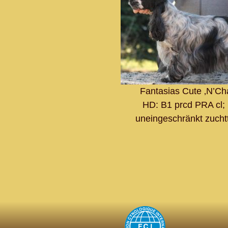
Fantasias Cute ‚N’Ch
HD: B1 prcd PRA cl; 
uneingeschränkt zucht