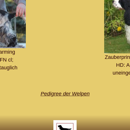
arming
Zauberprin
FN cl;
HD: A
tauglich
uneinge
Pedigree der Welpen