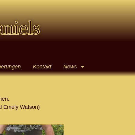
aniels
nerungen
Kontakt
News
nen.
und Emely Watson)